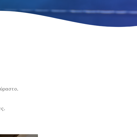
ούραστο.
ες.