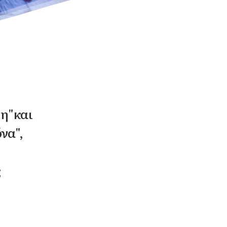
τη"και
να",
ς