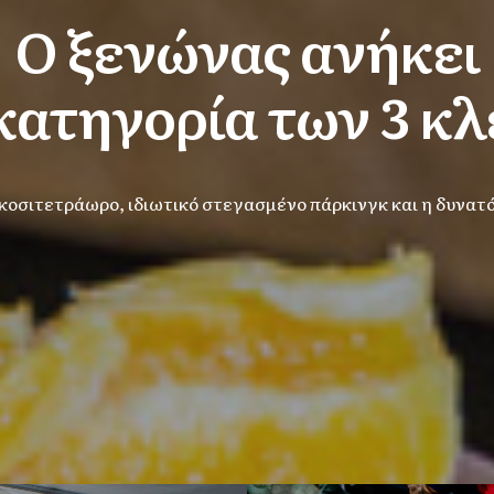
Ο ξενώνας ανήκει
κατηγορία των 3 κλ
ικοσιτετράωρο, ιδιωτικό στεγασμένο πάρκινγκ και η δυνατ