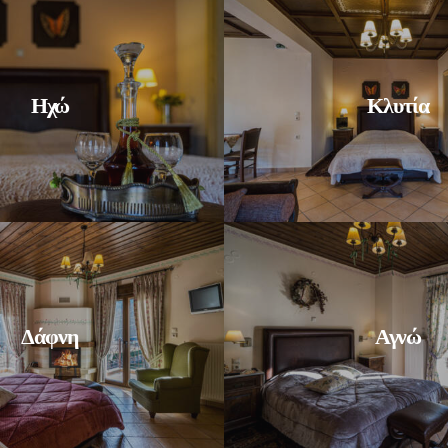
Ηχώ
Κλυτία
Δάφνη
Αγνώ