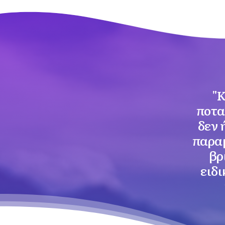
"Κ
ποτα
δεν 
παραμ
βρ
ειδ