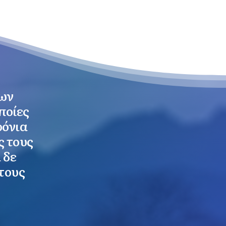
των
ποίες
ρόνια
ς τους
 δε
τους
"