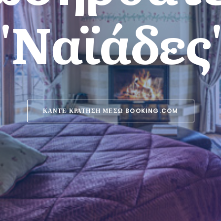
ι
α
σ
κ
έ
δ
α
ΠΕΡΙΣΣOΤΕΡΑ