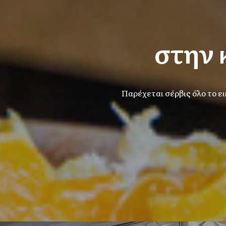
στην 
Παρέχεται σέρβις όλο το ε