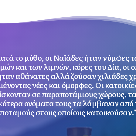
ατά το μύθο, οι Ναϊάδες ήταν νύμφες 
μών και των λιμνών, κόρες του Δία, οι ο
ήταν αθάνατες αλλά ζούσαν χιλιάδες χ
ένοντας νέες και όμορφες. Οι κατοικίε
ίσκονταν σε παραποτάμιους χώρους, τα
ικότερα ονόματα τους τα λάμβαναν από 
ποταμούς στους οποίους κατοικούσαν.