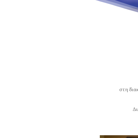
στη δια
Δω