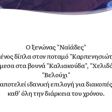
Ο ξενώνας "Ναϊάδες"
ένος δίπλα στον ποταμό "Καρπενησιώ
μεσα στα βουνά "Καλιακούδα", "Χελιδό
"Βελούχι"
αποτελεί ιδανική επιλογή για διακοπέ
καθ’ όλη την διάρκεια του χρόνου.