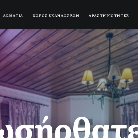
ΔΩΜΑΤΙΑ
ΧΩΡΟΣ ΕΚΔΗΛΩΣΕΩΝ
ΔΡΑΣΤΗΡΙΟΤΗΤΕΣ
α
κ
ο
π
έ
ς
κ