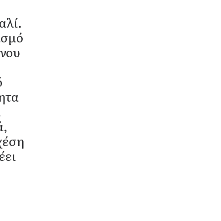
αλί.
ασμό
ινου
ό
τητα
ι
ά,
χέση
έει