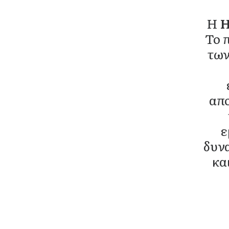
Η
Το 
των
απο
ε
δυνα
κα